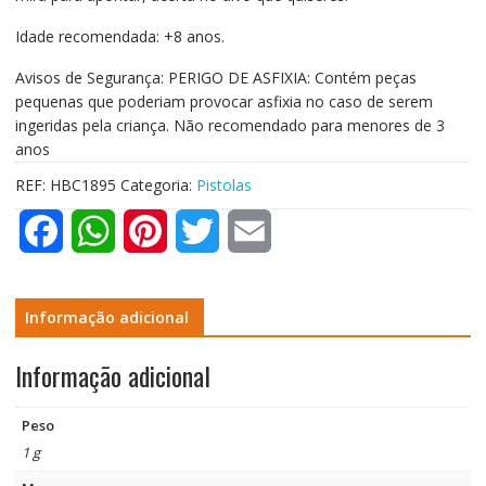
Idade recomendada: +8 anos.
Avisos de Segurança:
PERIGO DE ASFIXIA: Contém peças
pequenas que poderiam provocar asfixia no caso de serem
ingeridas pela criança. Não recomendado para menores de 3
anos
REF:
HBC1895
Categoria:
Pistolas
F
W
P
T
E
a
h
i
w
m
c
a
n
i
a
Informação adicional
e
t
t
t
i
Informação adicional
b
s
e
t
l
Peso
o
A
r
e
1 g