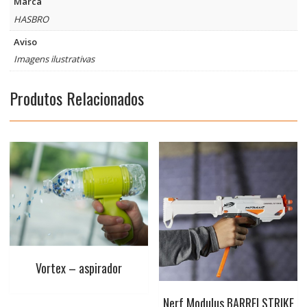
Marca
o
p
e
r
HASBRO
k
p
s
Aviso
t
Imagens ilustrativas
Produtos Relacionados
Vortex – aspirador
Nerf Modulus BARRELSTRIKE