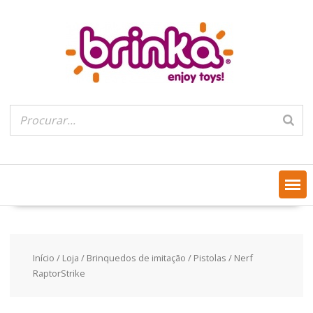
Skip
to
content
Início
/
Loja
/
Brinquedos de imitação
/
Pistolas
/ Nerf
RaptorStrike