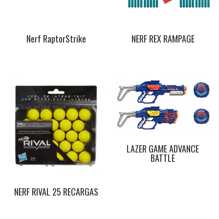
t
Nerf RaptorStrike
NERF REX RAMPAGE
LAZER GAME ADVANCE
BATTLE
NERF RIVAL 25 RECARGAS