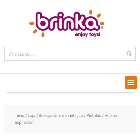
Skip
to
content
Início
/
Loja
/
Brinquedos de imitação
/
Pistolas
/ Vortex –
aspirador