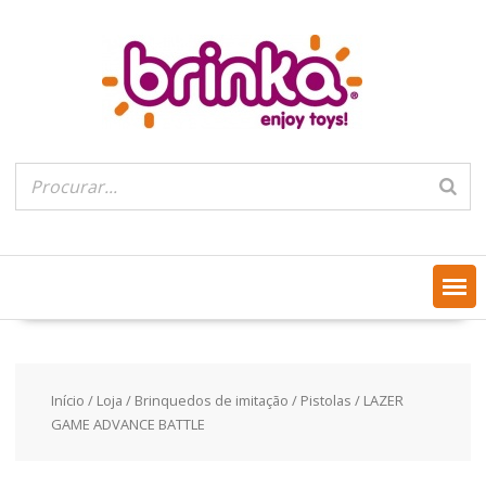
Skip
to
content
Início
/
Loja
/
Brinquedos de imitação
/
Pistolas
/ LAZER
GAME ADVANCE BATTLE