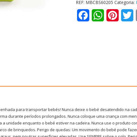
REF:
MBCBS60205
Categoria:
F
W
P
T
a
h
i
w
c
a
n
i
e
t
t
t
b
s
e
t
o
A
r
e
o
p
e
r
k
p
s
senhada para transportar bebés! Nunca deixe o bebé desatendido na cade
t
rma durante períodos prolongados. Nunca coloque uma criança com menos
 a unidade enquanto o bebé estiver na cadeira. Nunca use o produto co
arco de brinquedos. Perigo de quedas: Um movimento do bebé pode fazer
raus, nem noutras superfícies elevadas. Use SEMPRE sobre o solo. Perigo 