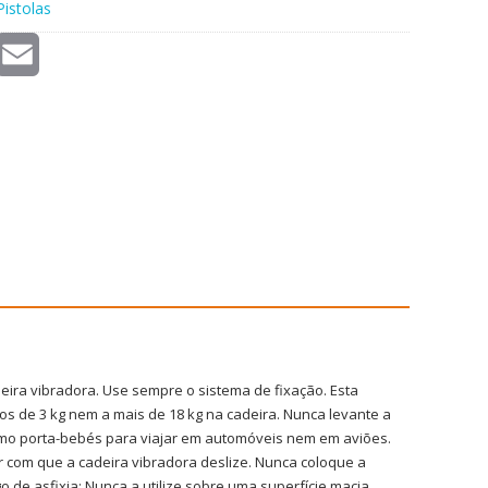
Pistolas
E
m
a
i
l
ira vibradora. Use sempre o sistema de fixação. Esta
 de 3 kg nem a mais de 18 kg na cadeira. Nunca levante a
mo porta-bebés para viajar em automóveis nem em aviões.
 com que a cadeira vibradora deslize. Nunca coloque a
de asfixia: Nunca a utilize sobre uma superfície macia