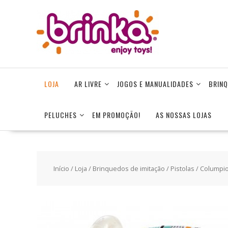
Skip
to
content
LOJA
AR LIVRE
JOGOS E MANUALIDADES
BRINQ
PELUCHES
EM PROMOÇÃO!
AS NOSSAS LOJAS
Início
/
Loja
/
Brinquedos de imitação
/
Pistolas
/ Columpio