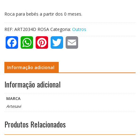
Roca para bebés a partir dos 0 meses.
REF:
ART2034D ROSA
Categoria:
Outros
F
W
P
T
E
a
h
i
w
m
c
a
n
i
a
Informação adicional
e
t
t
t
i
Informação adicional
b
s
e
t
l
MARCA
o
A
r
e
Artesavi
o
p
e
r
Produtos Relacionados
k
p
s