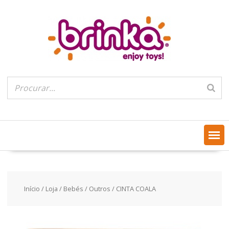
Skip
to
content
Início
/
Loja
/
Bebés
/
Outros
/ CINTA COALA