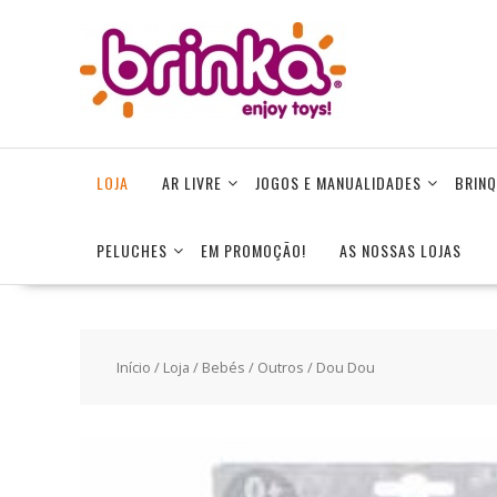
Skip
to
content
LOJA
AR LIVRE
JOGOS E MANUALIDADES
BRINQ
PELUCHES
EM PROMOÇÃO!
AS NOSSAS LOJAS
Início
/
Loja
/
Bebés
/
Outros
/ Dou Dou