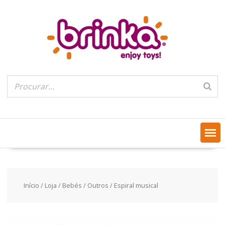
Skip
to
content
Início
/
Loja
/
Bebés
/
Outros
/ Espiral musical