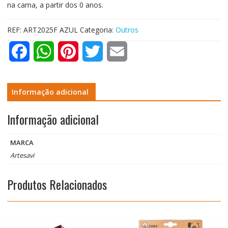
na cama, a partir dos 0 anos.
REF:
ART2025F AZUL
Categoria:
Outros
F
W
P
T
E
a
h
i
w
m
c
a
n
i
a
Informação adicional
e
t
t
t
i
Informação adicional
b
s
e
t
l
MARCA
o
A
r
e
Artesavi
o
p
e
r
Produtos Relacionados
k
p
s
t