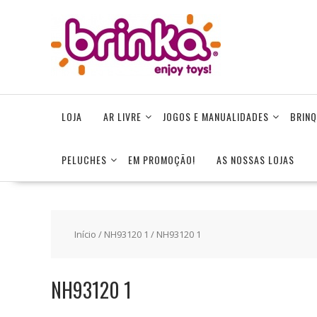
Skip
to
content
LOJA
AR LIVRE
JOGOS E MANUALIDADES
BRINQ
PELUCHES
EM PROMOÇÃO!
AS NOSSAS LOJAS
Início
/
NH93120 1
/ NH93120 1
NH93120 1