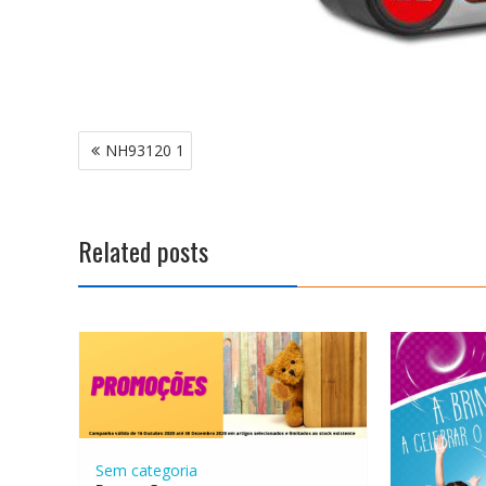
Navegação
NH93120 1
de
artigos
Related posts
Sem categoria