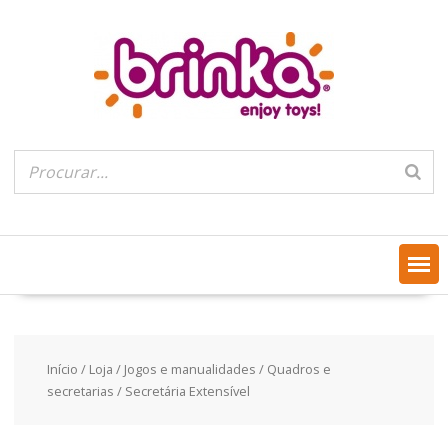
Skip
to
content
Início
/
Loja
/
Jogos e manualidades
/
Quadros e
secretarias
/ Secretária Extensível