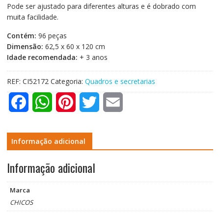
Pode ser ajustado para diferentes alturas e é dobrado com
muita facilidade.
Contém:
96 peças
Dimensão:
62,5 x 60 x 120 cm
Idade recomendada:
+ 3 anos
REF:
CI52172
Categoria:
Quadros e secretarias
F
W
P
T
E
a
h
i
w
m
c
a
n
i
a
Informação adicional
e
t
t
t
i
Informação adicional
b
s
e
t
l
Marca
o
A
r
e
CHICOS
o
p
e
r