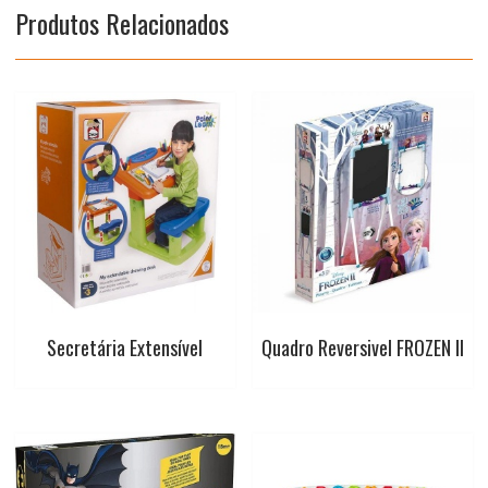
Produtos Relacionados
k
p
s
t
Secretária Extensível
Quadro Reversivel FROZEN II