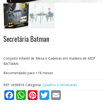
Secretária Batman
Conjunto Infantil de Mesa e Cadeiras em madeira de MDF
BATMAN
Recomendado para +18 meses
REF:
ot90816
Categoria:
Quadros e secretarias
F
W
P
T
E
a
h
i
w
m