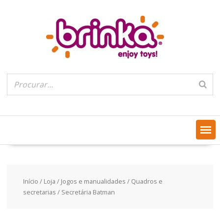
Skip
to
content
Início
/
Loja
/
Jogos e manualidades
/
Quadros e
secretarias
/ Secretária Batman