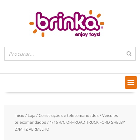
Skip
to
content
Início
/
Loja
/
Construções e telecomandados
/
Veiculos
telecomandados
/ 1/16 R/C OFF-ROAD TRUCK FORD SHELBY
27MHZ VERMELHO