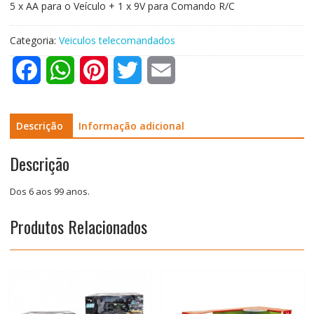
5 x AA para o Veículo + 1 x 9V para Comando R/C
Categoria:
Veiculos telecomandados
F
W
P
T
E
a
h
i
w
m
c
a
n
i
a
Descrição
Informação adicional
e
t
t
t
i
Descrição
b
s
e
t
l
Dos 6 aos 99 anos.
o
A
r
e
Produtos Relacionados
o
p
e
r
k
p
s
t