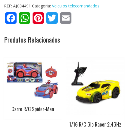
REF:
AJC84491
Categoria:
Veiculos telecomandados
F
W
P
T
E
a
h
i
w
m
Produtos Relacionados
c
a
n
i
a
e
t
t
t
i
b
s
e
t
l
o
A
r
e
o
p
e
r
k
p
s
Carro R/C Spider-Man
t
1/16 R/C Glo Racer 2.4GHz