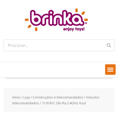
Skip
to
content
Início
/
Loja
/
Construções e telecomandados
/
Veiculos
telecomandados
/ 1/16 R/C Glo Ra 2.4GHz Azul