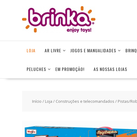
Skip
to
content
LOJA
AR LIVRE
JOGOS E MANUALIDADES
BRINQ
PELUCHES
EM PROMOÇÃO!
AS NOSSAS LOJAS
Início
/
Loja
/
Construções e telecomandados
/
Pistas/Ro