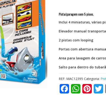
Pista/garagem com 5 pisos.
Inclui 4 miniaturas, várias p
Elevador manual transporta
2 pistas com looping
Portas com abertura manua
Area
para lavagem de carro
Salto para dentro do tubar
REF:
MAC12395
Categoria:
Pis
F
W
P
T
a
h
i
w