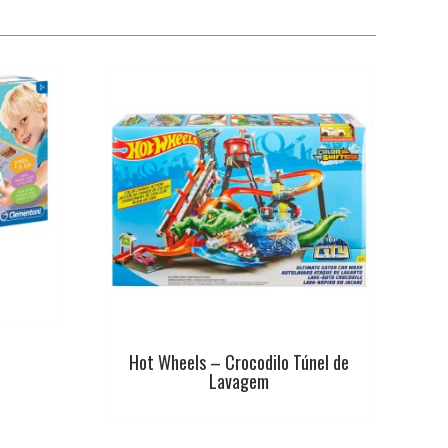
a
i
l
Hot Wheels – Crocodilo Túnel de
Lavagem