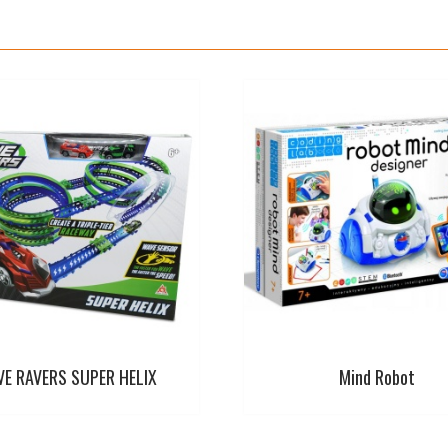
o
p
e
r
k
p
s
t
E RAVERS SUPER HELIX
Mind Robot