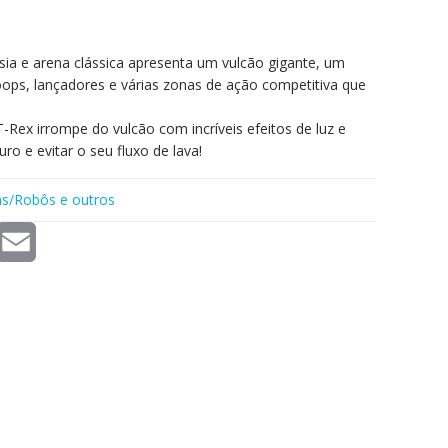
sia e arena clássica apresenta um vulcão gigante, um
oops, lançadores e várias zonas de ação competitiva que
Rex irrompe do vulcão com incríveis efeitos de luz e
ro e evitar o seu fluxo de lava!
as/Robôs e outros
E
m
a
i
l