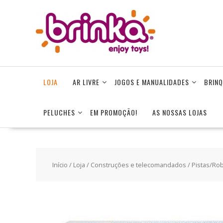
Skip
to
content
LOJA
AR LIVRE
JOGOS E MANUALIDADES
BRINQ
PELUCHES
EM PROMOÇÃO!
AS NOSSAS LOJAS
Início
/
Loja
/
Construções e telecomandados
/
Pistas/Ro