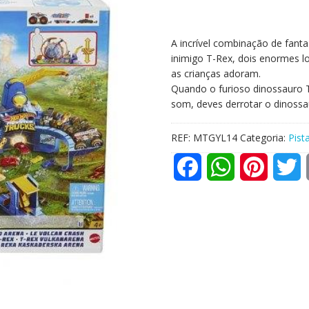
A incrível combinação de fanta
inimigo T-Rex, dois enormes l
as crianças adoram.
Quando o furioso dinossauro T-
som, deves derrotar o dinossau
REF:
MTGYL14
Categoria:
Pist
F
W
P
T
a
h
i
w
c
a
n
i
e
t
t
t
b
s
e
t
o
A
r
e