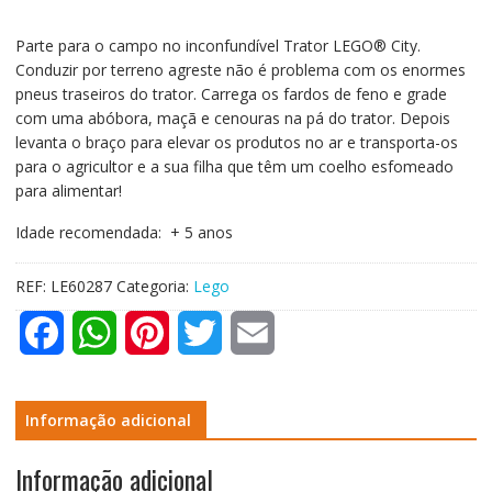
Parte para o campo no inconfundível Trator LEGO® City.
Conduzir por terreno agreste não é problema com os enormes
pneus traseiros do trator. Carrega os fardos de feno e grade
com uma abóbora, maçã e cenouras na pá do trator. Depois
levanta o braço para elevar os produtos no ar e transporta-os
para o agricultor e a sua filha que têm um coelho esfomeado
para alimentar!
Idade recomendada: + 5 anos
REF:
LE60287
Categoria:
Lego
F
W
P
T
E
a
h
i
w
m
c
a
n
i
a
Informação adicional
e
t
t
t
i
Informação adicional