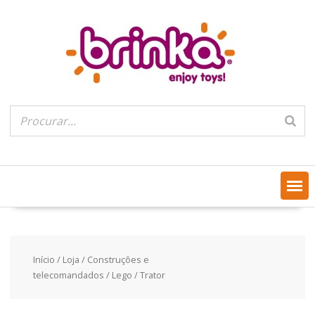
Skip
to
content
Início
/
Loja
/
Construções e
telecomandados
/
Lego
/ Trator