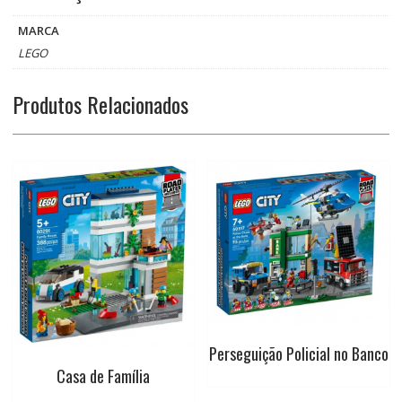
b
s
e
t
l
MARCA
o
A
r
e
LEGO
o
p
e
r
Produtos Relacionados
k
p
s
t
Perseguição Policial no Banco
Casa de Família