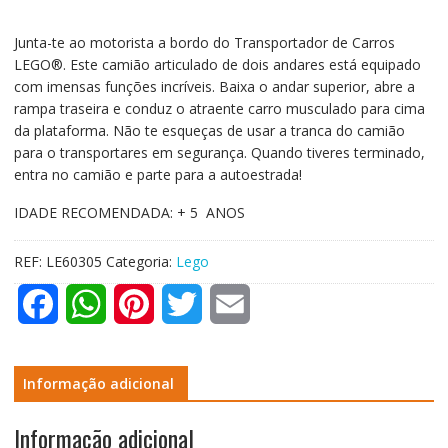
Junta-te ao motorista a bordo do Transportador de Carros
LEGO®. Este camião articulado de dois andares está equipado
com imensas funções incríveis. Baixa o andar superior, abre a
rampa traseira e conduz o atraente carro musculado para cima
da plataforma. Não te esqueças de usar a tranca do camião
para o transportares em segurança. Quando tiveres terminado,
entra no camião e parte para a autoestrada!
IDADE RECOMENDADA: + 5 ANOS
REF:
LE60305
Categoria:
Lego
F
W
P
T
E
a
h
i
w
m
c
a
n
i
a
Informação adicional
e
t
t
t
i
Informação adicional