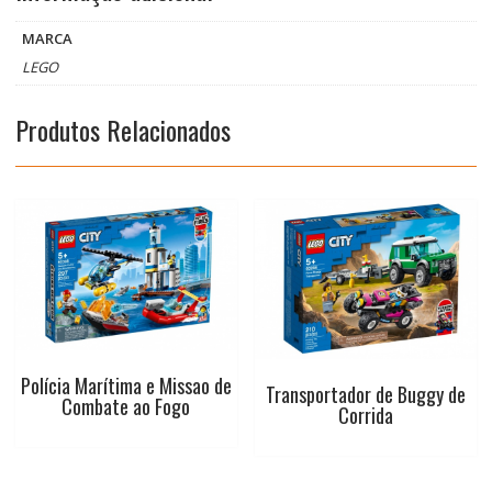
b
s
e
t
l
MARCA
o
A
r
e
LEGO
o
p
e
r
Produtos Relacionados
k
p
s
t
Polícia Marítima e Missao de
Transportador de Buggy de
Combate ao Fogo
Corrida