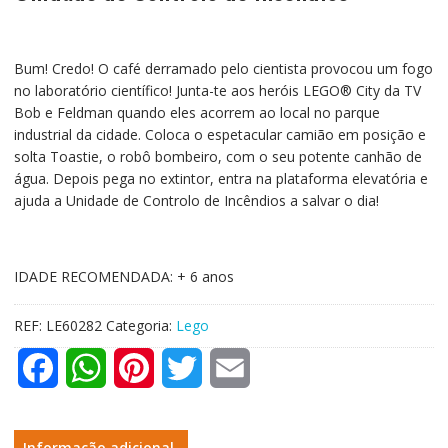
Bum! Credo! O café derramado pelo cientista provocou um fogo
no laboratório científico! Junta-te aos heróis LEGO® City da TV
Bob e Feldman quando eles acorrem ao local no parque
industrial da cidade. Coloca o espetacular camião em posição e
solta Toastie, o robô bombeiro, com o seu potente canhão de
água. Depois pega no extintor, entra na plataforma elevatória e
ajuda a Unidade de Controlo de Incêndios a salvar o dia!
IDADE RECOMENDADA: + 6 anos
REF:
LE60282
Categoria:
Lego
F
W
P
T
E
a
h
i
w
m
Informação adicional