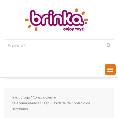
Skip
to
content
Início
/
Loja
/
Construções e
telecomandados
/
Lego
/ Unidade de Controlo de
Incendios