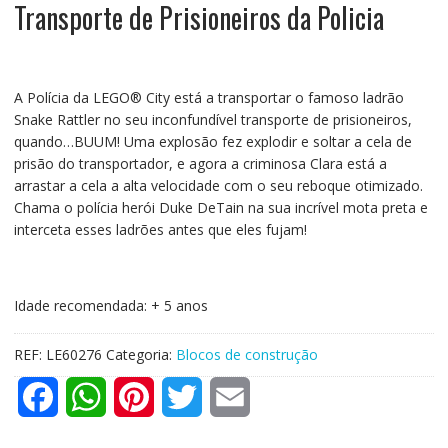
Transporte de Prisioneiros da Policia
A Polícia da LEGO® City está a transportar o famoso ladrão
Snake Rattler no seu inconfundível transporte de prisioneiros,
quando…BUUM! Uma explosão fez explodir e soltar a cela de
prisão do transportador, e agora a criminosa Clara está a
arrastar a cela a alta velocidade com o seu reboque otimizado.
Chama o polícia herói Duke DeTain na sua incrível mota preta e
interceta esses ladrões antes que eles fujam!
Idade recomendada: + 5 anos
REF:
LE60276
Categoria:
Blocos de construção
F
W
P
T
E
a
h
i
w
m