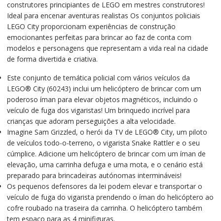
construtores principiantes de LEGO em mestres construtores!
Ideal para encenar aventuras realistas Os conjuntos policiais
LEGO City proporcionam experiências de construção
emocionantes perfeitas para brincar ao faz de conta com
modelos e personagens que representam a vida real na cidade
de forma divertida e criativa.
Este conjunto de temática policial com vários veículos da
LEGO® City (60243) inclui um helicóptero de brincar com um
poderoso íman para elevar objetos magnéticos, incluindo o
veículo de fuga dos vigaristas! Um brinquedo incrível para
crianças que adoram perseguições a alta velocidade.
Imagine Sam Grizzled, o herói da TV de LEGO® City, um piloto
de veículos todo-o-terreno, o vigarista Snake Rattler e o seu
cúmplice. Adicione um helicóptero de brincar com um íman de
elevação, uma carrinha defuga e uma mota, e o cenário está
preparado para brincadeiras autónomas intermináveis!
Os pequenos defensores da lei podem elevar e transportar o
veículo de fuga do vigarista prendendo o íman do helicóptero ao
cofre roubado na traseira da carrinha. O helicóptero também
tem espaço para as 4 minifiguras.