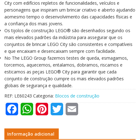
City com edifícios repletos de funcionalidades, veículos e
personagens que inspiram um brincar criativo e aberto ajudando
aomesmo tempo o desenvolvimento das capacidades físicas e
a confiança dos mais jovens.
Os tijolos de construção LEGO® são desenhados segundo os
mais elevados padrões da indústria para assegurar que os
conjuntos de brincar LEGO City são consistentes e compatíveis
e que encaixam e desencaixam sempre com facilidade.
No The LEGO Group fazemos testes de queda, esmagamos,
torcemos, aquecemos, entalamos, dobramos, riscamos e
esticamos as peças LEGO® City para garantir que cada
conjunto de construção cumpre os mais elevados padrões
globais de segurança e qualidade.
REF:
LE60243
Categoria:
Blocos de construção
F
W
P
T
E
a
h
i
w
m
c
a
n
i
a
Informação adicional