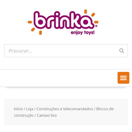
Skip
to
content
Início
/
Loja
/
Construções e telecomandados
/
Blocos de
construção
/ Camiao lixo