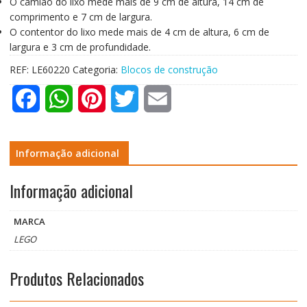
O camião do lixo mede mais de 9 cm de altura, 14 cm de
comprimento e 7 cm de largura.
O contentor do lixo mede mais de 4 cm de altura, 6 cm de
largura e 3 cm de profundidade.
REF:
LE60220
Categoria:
Blocos de construção
F
W
P
T
E
a
h
i
w
m
c
a
n
i
a
Informação adicional
e
t
t
t
i
Informação adicional
b
s
e
t
l
MARCA
o
A
r
e
LEGO
o
p
e
r
Produtos Relacionados
k
p
s