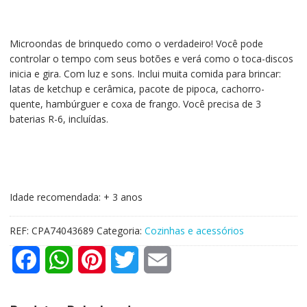
Microondas de brinquedo como o verdadeiro! Você pode
controlar o tempo com seus botões e verá como o toca-discos
inicia e gira. Com luz e sons. Inclui muita comida para brincar:
latas de ketchup e cerâmica, pacote de pipoca, cachorro-
quente, hambúrguer e coxa de frango. Você precisa de 3
baterias R-6, incluídas.
Idade recomendada: + 3 anos
REF:
CPA74043689
Categoria:
Cozinhas e acessórios
F
W
P
T
E
a
h
i
w
m