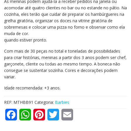
As meninas podem ajudá-la a receber pedidos na janela ou
acomodar até quatro clientes no bar ou no estande no pátio. Na
cozinha, eles terão que cuidar de preparar os hambúrgueres na
grelha giratória, organizar os doces na vitrine giratória de
sobremesas e colocar uma pizza no forno e observar como ela
muda de cor.
quando estiver pronto.
Com mais de 30 peças no total e toneladas de possibilidades
para criar histórias, meninas a partir dos 3 anos podem ser chef,
garçonete, cliente ou todas ao mesmo tempo. A boneca não
consegue se sustentar sozinha. Cores e decorações podem
variar.
Idade recomendada: +3 anos.
REF:
MTHBB91
Categoria:
Barbies
F
W
P
T
E
a
h
i
w
m