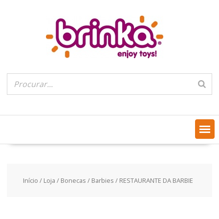
Skip
to
content
Início
/
Loja
/
Bonecas
/
Barbies
/ RESTAURANTE DA BARBIE