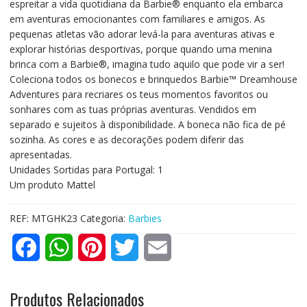
espreitar a vida quotidiana da Barbie® enquanto ela embarca
em aventuras emocionantes com familiares e amigos. As
pequenas atletas vão adorar levá-la para aventuras ativas e
explorar histórias desportivas, porque quando uma menina
brinca com a Barbie®, imagina tudo aquilo que pode vir a ser!
Coleciona todos os bonecos e brinquedos Barbie™ Dreamhouse
Adventures para recriares os teus momentos favoritos ou
sonhares com as tuas próprias aventuras. Vendidos em
separado e sujeitos à disponibilidade. A boneca não fica de pé
sozinha. As cores e as decorações podem diferir das
apresentadas.
Unidades Sortidas para Portugal: 1
Um produto Mattel
REF:
MTGHK23
Categoria:
Barbies
F
W
P
T
E
a
h
i
w
m
Produtos Relacionados
c
a
n
i
a