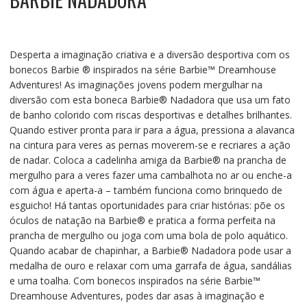
Desperta a imaginação criativa e a diversão desportiva com os
bonecos Barbie ® inspirados na série Barbie™ Dreamhouse
Adventures! As imaginações jovens podem mergulhar na
diversão com esta boneca Barbie® Nadadora que usa um fato
de banho colorido com riscas desportivas e detalhes brilhantes.
Quando estiver pronta para ir para a água, pressiona a alavanca
na cintura para veres as pernas moverem-se e recriares a ação
de nadar. Coloca a cadelinha amiga da Barbie® na prancha de
mergulho para a veres fazer uma cambalhota no ar ou enche-a
com água e aperta-a – também funciona como brinquedo de
esguicho! Há tantas oportunidades para criar histórias: põe os
óculos de natação na Barbie® e pratica a forma perfeita na
prancha de mergulho ou joga com uma bola de polo aquático.
Quando acabar de chapinhar, a Barbie® Nadadora pode usar a
medalha de ouro e relaxar com uma garrafa de água, sandálias
e uma toalha. Com bonecos inspirados na série Barbie™
Dreamhouse Adventures, podes dar asas à imaginação e