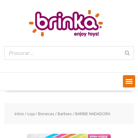
Skip
to
content
Início
/
Loja
/
Bonecas
/
Barbies
/ BARBIE NADADORA