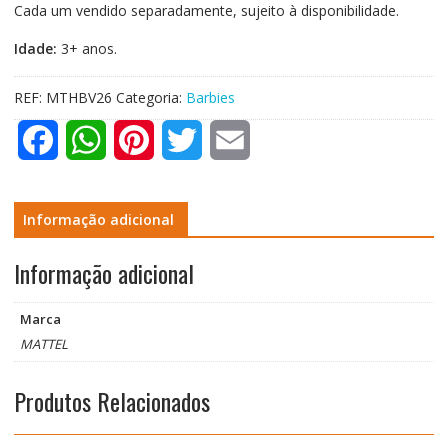
Cada um vendido separadamente, sujeito à disponibilidade.
Idade:
3+ anos.
REF:
MTHBV26
Categoria:
Barbies
F
W
P
T
E
a
h
i
w
m
c
a
n
i
a
Informação adicional
e
t
t
t
i
Informação adicional
b
s
e
t
l
Marca
o
A
r
e
MATTEL
o
p
e
r
Produtos Relacionados
k
p
s