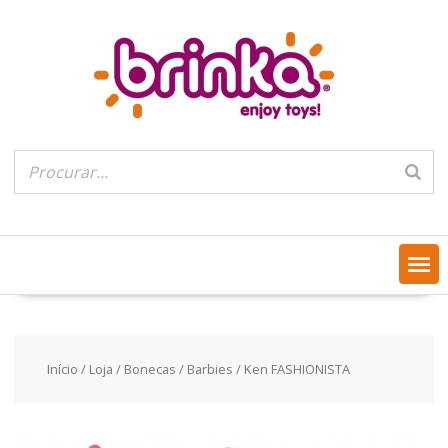
Skip
to
content
Início
/
Loja
/
Bonecas
/
Barbies
/ Ken FASHIONISTA