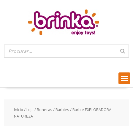
Skip
to
content
Início
/
Loja
/
Bonecas
/
Barbies
/ Barbie EXPLORADORA
NATUREZA