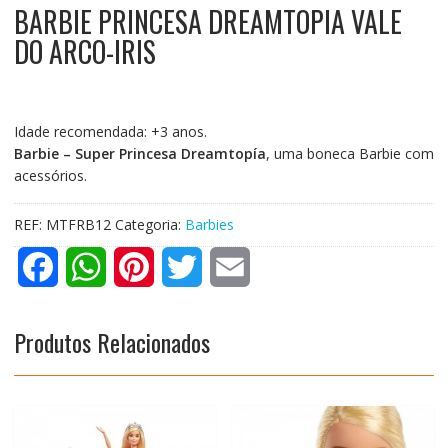
BARBIE PRINCESA DREAMTOPIA VALE
DO ARCO-IRIS
Idade recomendada: +3 anos.
Barbie – Super Princesa Dreamtopía
, uma boneca Barbie com
acessórios.
REF:
MTFRB12
Categoria:
Barbies
F
W
P
T
E
a
h
i
w
m
Produtos Relacionados
c
a
n
i
a
e
t
t
t
i
b
s
e
t
l