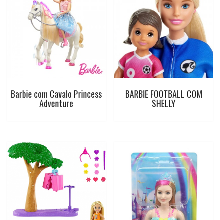
o
A
r
e
o
p
e
r
k
p
s
t
Barbie com Cavalo Princess
BARBIE FOOTBALL COM
Adventure
SHELLY