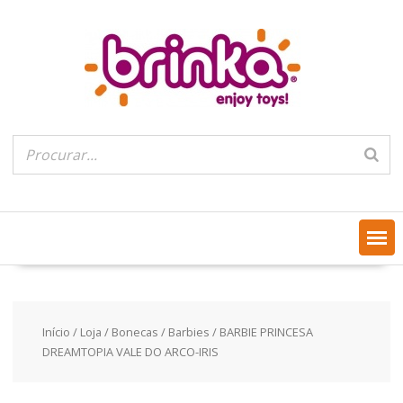
Skip
to
content
Início
/
Loja
/
Bonecas
/
Barbies
/ BARBIE PRINCESA
DREAMTOPIA VALE DO ARCO-IRIS