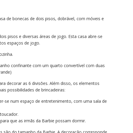
asa de bonecas de dois pisos, dobrável, com móveis e
ois pisos e diversas áreas de jogo. Esta casa abre-se
tos espaços de jogo.
ozinha.
anho confinante com um quarto convertível com duas
rande)
ra decorar as 6 divisões. Além disso, os elementos
s possibilidades de brincadeiras:
rter-se num espaço de entretenimento, com uma sala de
toucador.
 para que as irmãs da Barbie possam dormir.
s são do tamanho da Barbie. A decoração corresponde