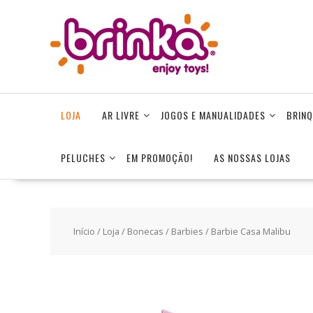
Skip
to
content
LOJA
AR LIVRE
JOGOS E MANUALIDADES
BRINQ
PELUCHES
EM PROMOÇÃO!
AS NOSSAS LOJAS
Início
/
Loja
/
Bonecas
/
Barbies
/ Barbie Casa Malibu