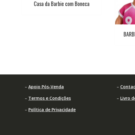
Casa da Barbie com Boneca
BARB
–
Apoio Pós-Venda
–
Contac
–
Termos e Condições
–
Livro 
–
Política de Privacidade