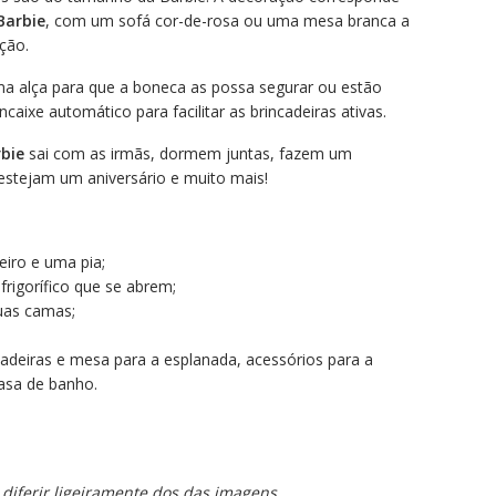
Barbie
, com um sofá cor-de-rosa ou uma mesa branca a
ção.
 alça para que a boneca as possa segurar ou estão
ixe automático para facilitar as brincadeiras ativas.
bie
sai com as irmãs, dormem juntas, fazem um
festejam um aniversário e muito mais!
iro e uma pia;
rigorífico que se abrem;
uas camas;
cadeiras e mesa para a esplanada, acessórios para a
casa de banho.
diferir ligeiramente dos das imagens.