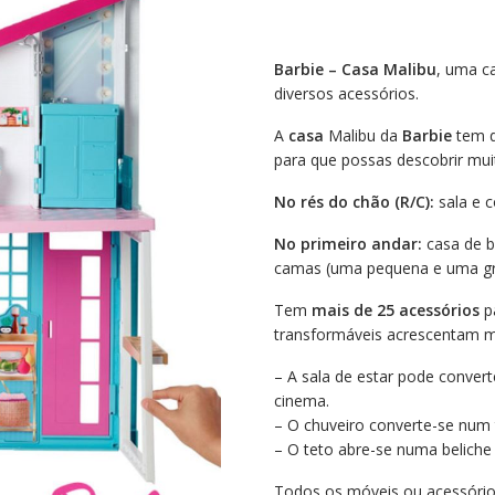
Barbie – Casa Malibu
, uma c
diversos acessórios.
A
casa
Malibu da
Barbie
tem d
para que possas descobrir mui
No rés do chão (R/C):
sala e c
No primeiro andar:
casa de b
camas (uma pequena e uma g
Tem
mais de 25 acessórios
pa
transformáveis acrescentam mai
– A sala de estar pode conve
cinema.
– O chuveiro converte-se num 
– O teto abre-se numa beliche
Todos os móveis ou acessório