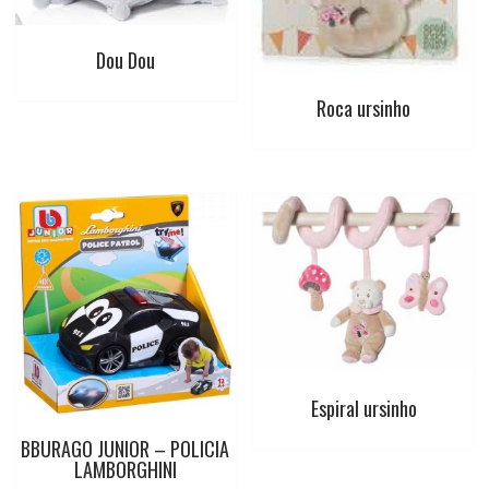
k
p
s
t
Dou Dou
Roca ursinho
Espiral ursinho
BBURAGO JUNIOR – POLICIA
LAMBORGHINI