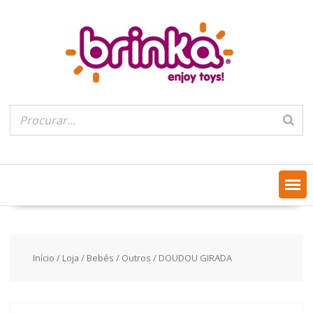
Skip
to
content
Início
/
Loja
/
Bebés
/
Outros
/ DOUDOU GIRADA