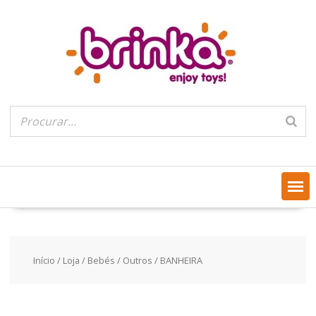
Skip
to
content
Início
/
Loja
/
Bebés
/
Outros
/ BANHEIRA