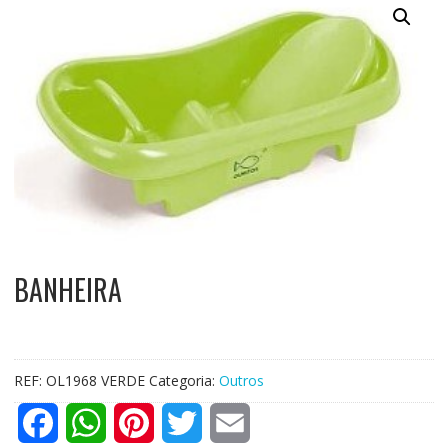
BANHEIRA
REF:
OL1968 VERDE
Categoria:
Outros
F
W
P
T
E