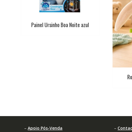
Painel Ursinho Boa Noite azul
Ro
–
Apoio Pós-Venda
–
Contac