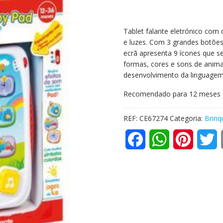
Tablet falante eletrónico com 
e luzes. Com 3 grandes botões
ecrã apresenta 9 ícones que s
formas, cores e sons de animai
desenvolvimento da linguagem
Recomendado para 12 meses
REF:
CE67274
Categoria:
Brinq
F
W
P
T
a
h
i
w
c
a
n
i
e
t
t
t
b
s
e
t