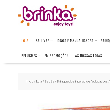
Skip
to
content
LOJA
AR LIVRE
JOGOS E MANUALIDADES
BRINQ
PELUCHES
EM PROMOÇÃO!
AS NOSSAS LOJAS
Início
/
Loja
/
Bebés
/
Brinquedos interativos/educativos
/