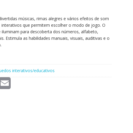
divertidas músicas, rimas alegres e vários efeitos de som
 interativos que permitem escolher o modo de jogo. O
e iluminam para descoberta dos números, alfabeto,
s. Estimula as habilidades manuais, visuais, auditivas e o
.
uedos interativos/educativos
E
m
a
i
l