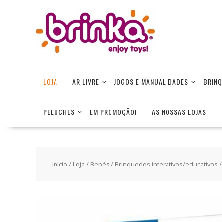
Skip
to
content
LOJA
AR LIVRE
JOGOS E MANUALIDADES
BRINQ
PELUCHES
EM PROMOÇÃO!
AS NOSSAS LOJAS
Início
/
Loja
/
Bebés
/
Brinquedos interativos/educativos
/