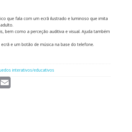
nico que fala com um ecrã ilustrado e luminoso que imita
adulto.
is, bem como a perceção auditiva e visual. Ajuda também
o ecrã e um botão de música na base do telefone.
uedos interativos/educativos
E
m
a
i
l