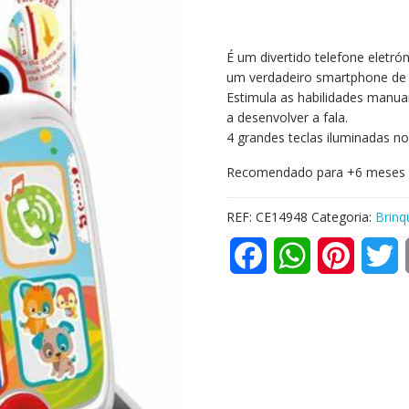
É um divertido telefone eletró
um verdadeiro smartphone de 
Estimula as habilidades manua
a desenvolver a fala.
4 grandes teclas iluminadas n
Recomendado para +6 meses
REF:
CE14948
Categoria:
Brinq
F
W
P
T
a
h
i
w
c
a
n
i
e
t
t
t
b
s
e
t