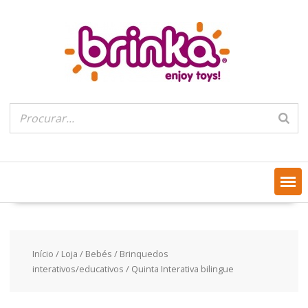
Skip
to
content
Início
/
Loja
/
Bebés
/
Brinquedos
interativos/educativos
/ Quinta Interativa bilingue