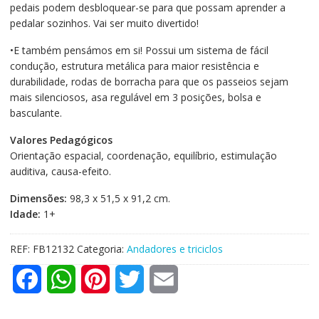
pedais podem desbloquear-se para que possam aprender a
pedalar sozinhos. Vai ser muito divertido!
•E também pensámos em si! Possui um sistema de fácil
condução, estrutura metálica para maior resistência e
durabilidade, rodas de borracha para que os passeios sejam
mais silenciosos, asa regulável em 3 posições, bolsa e
basculante.
Valores Pedagógicos
Orientação espacial, coordenação, equilíbrio, estimulação
auditiva, causa-efeito.
Dimensões:
98,3 x 51,5 x 91,2 cm.
Idade:
1+
REF:
FB12132
Categoria:
Andadores e triciclos
F
W
P
T
E
a
h
i
w
m