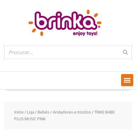
Skip
to
content
Início
/
Loja
/
Bebés
/
Andadores e triciclos
/ TRIKE BABE
PLUS MUSIC PINK