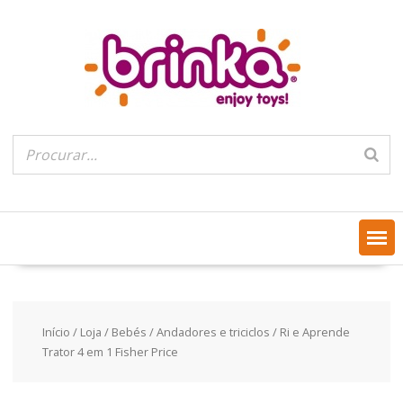
Skip
to
content
Início
/
Loja
/
Bebés
/
Andadores e triciclos
/ Ri e Aprende
Trator 4 em 1 Fisher Price