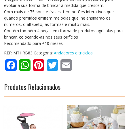
evoluir a sua forma de brincar à medida que crescem.
Com mais de 75 sons e frases, tem botões interativos que
quando premidos emitem melodias que lhe ensinarão os
números, o alfabeto, as formas e muito mais.
Contém também 4 peças em forma de produtos agrícolas para
brincar, colocando-as nos seus orifícios
Recomendado para +10 meses
REF:
MTHRB83
Categoria:
Andadores e triciclos
F
W
P
T
E
a
h
i
w
m
Produtos Relacionados
c
a
n
i
a
e
t
t
t
i
b
s
e
t
l
o
A
r
e