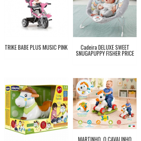
o
p
e
r
k
p
s
t
TRIKE BABE PLUS MUSIC PINK
Cadeira DELUXE SWEET
SNUGAPUPPY FISHER PRICE
MARTINHO, O CAVALINHO