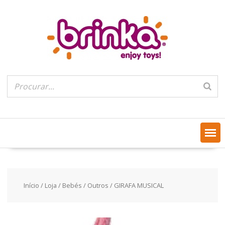
Skip
to
content
Início
/
Loja
/
Bebés
/
Outros
/ GIRAFA MUSICAL