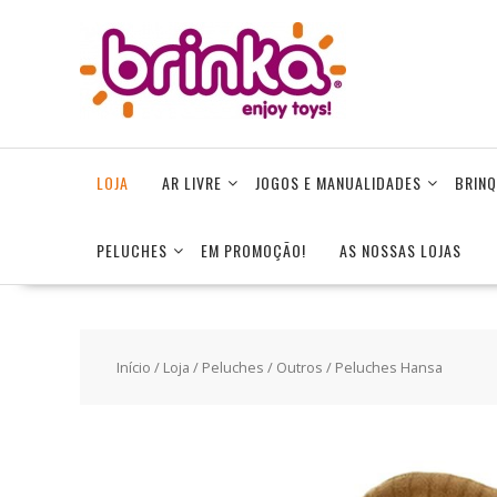
Skip
to
content
LOJA
AR LIVRE
JOGOS E MANUALIDADES
BRINQ
PELUCHES
EM PROMOÇÃO!
AS NOSSAS LOJAS
Início
/
Loja
/
Peluches
/
Outros
/ Peluches Hansa