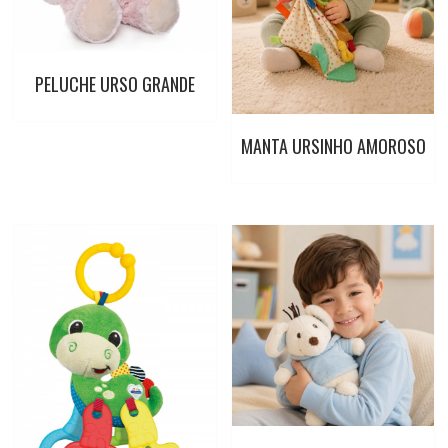
k
p
s
t
PELUCHE URSO GRANDE
MANTA URSINHO AMOROSO