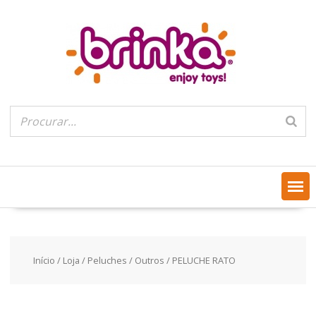
Skip
to
content
Início
/
Loja
/
Peluches
/
Outros
/ PELUCHE RATO