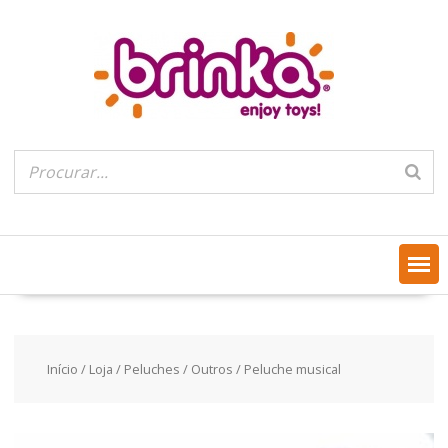
Skip
to
content
Início
/
Loja
/
Peluches
/
Outros
/ Peluche musical