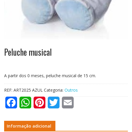
Peluche musical
A partir dos 0 meses, peluche musical de 15 cm.
REF:
ART2025 AZUL
Categoria:
Outros
F
W
P
T
E
a
h
i
w
m
c
a
n
i
a
Informação adicional