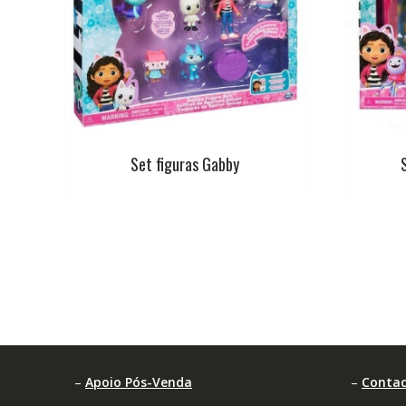
Set figuras Gabby
–
Apoio Pós-Venda
–
Contac