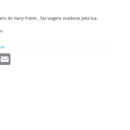
arro do Harry Potter , faz viagens voadoras pela tua
on
ras
E
m
a
i
l