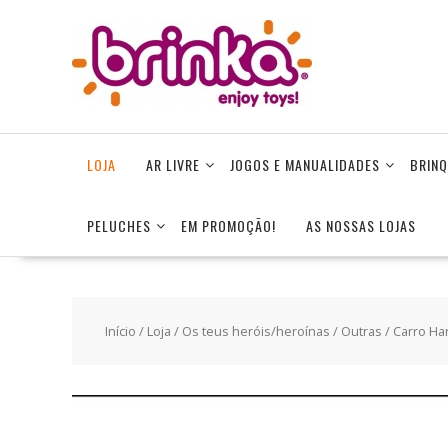
Skip
to
content
LOJA
AR LIVRE
JOGOS E MANUALIDADES
BRINQ
PELUCHES
EM PROMOÇÃO!
AS NOSSAS LOJAS
Início
/
Loja
/
Os teus heróis/heroínas
/
Outras
/ Carro Har