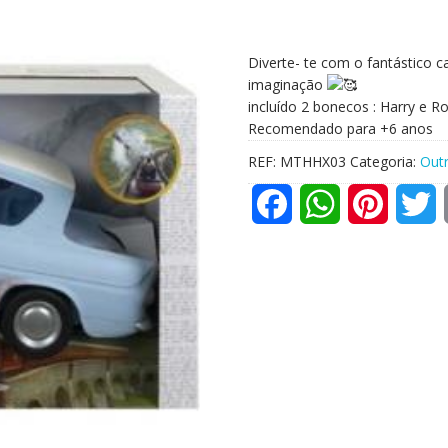
Diverte- te com o fantástico c
imaginação
incluído 2 bonecos : Harry e R
Recomendado para +6 anos
REF:
MTHHX03
Categoria:
Out
F
W
P
T
a
h
i
w
c
a
n
i
e
t
t
t
b
s
e
t
o
A
r
e
o
p
e
r