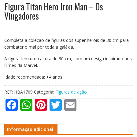
Figura Titan Hero Iron Man – Os
Vingadores
Completa a coleção de figuras dos super heróis de 30 cm para
combater o mal por toda a galáxia.
A figura tem uma altura de 30 cm, com um design inspirado nos
filmes da Marvel.
Idade recomendada: +4 anos.
REF:
HBA1709
Categoria:
Figuras de ação
F
W
P
T
E
a
h
i
w
m
c
a
n
i
a
Informação adicional