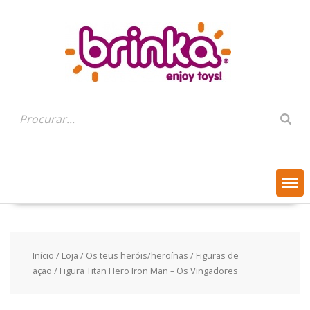
Skip
to
content
Início
/
Loja
/
Os teus heróis/heroínas
/
Figuras de
ação
/ Figura Titan Hero Iron Man – Os Vingadores