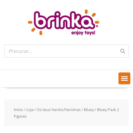
Skip
to
content
Início
/
Loja
/
Os teus heróis/heroínas
/
Bluey
/ Bluey Pack 2
Figuras