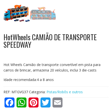
HotWheels CAMIÃO DE TRANSPORTE
SPEEDWAY
Hot Wheels Camião de transporte convertível em pista para
carros de brincar, armazena 20 veículos, inclui 3 die-casts
Idade recomendada:4 a 8 anos
REF:
MTGVG37
Categoria:
Pistas/Robôs e outros
F
W
P
T
E