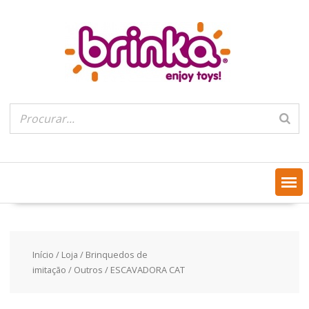
Skip
to
content
Início
/
Loja
/
Brinquedos de
imitação
/
Outros
/ ESCAVADORA CAT