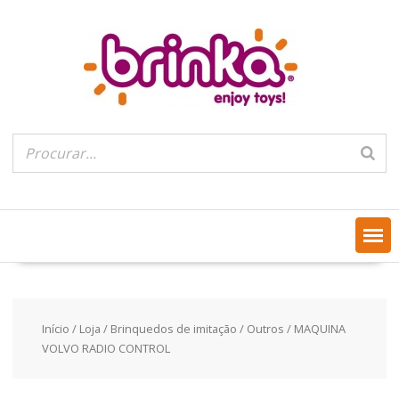
Skip
to
content
Início
/
Loja
/
Brinquedos de imitação
/
Outros
/ MAQUINA
VOLVO RADIO CONTROL