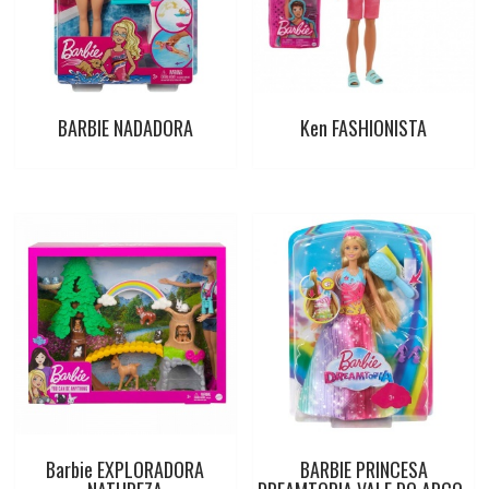
k
p
s
t
BARBIE NADADORA
Ken FASHIONISTA
Barbie EXPLORADORA
BARBIE PRINCESA