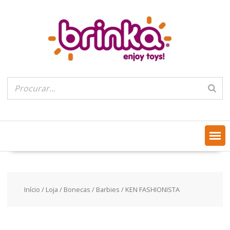
Skip
to
content
Início
/
Loja
/
Bonecas
/
Barbies
/ KEN FASHIONISTA