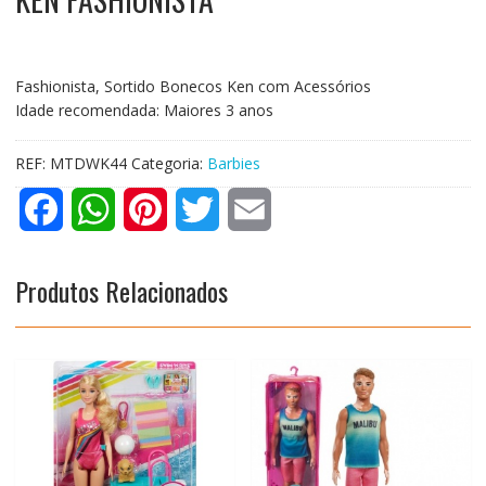
Fashionista, Sortido Bonecos Ken com Acessórios
Idade recomendada: Maiores 3 anos
REF:
MTDWK44
Categoria:
Barbies
F
W
P
T
E
a
h
i
w
m
Produtos Relacionados
c
a
n
i
a
e
t
t
t
i
b
s
e
t
l
o
A
r
e
o
p
e
r