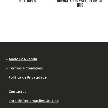
NATUREZA
DREAMTOPIA VALE DO ARCO-
IRIS
–
Apoio Pós-Venda
–
Termos e Condições
–
Política de Privacidade
–
Contactos
–
Livro de Reclamações On-Line