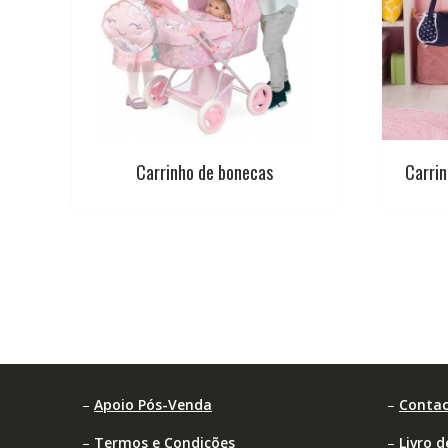
Carrinho de bonecas
Carri
–
Apoio Pós-Venda
–
Contac
–
Termos e Condições
–
Livro 