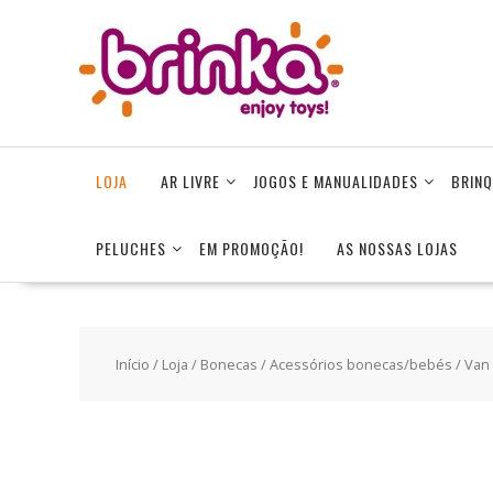
Skip
to
content
LOJA
AR LIVRE
JOGOS E MANUALIDADES
BRINQ
PELUCHES
EM PROMOÇÃO!
AS NOSSAS LOJAS
Início
/
Loja
/
Bonecas
/
Acessórios bonecas/bebés
/ Van 