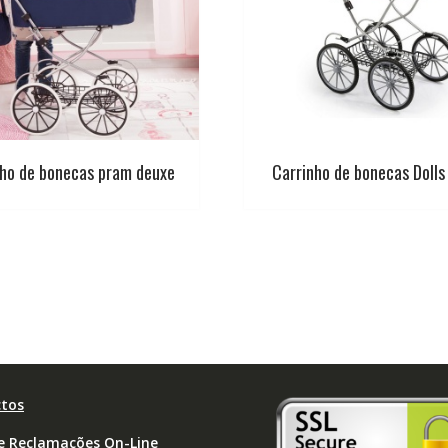
nho de bonecas pram deuxe
Carrinho de bonecas Dolls
tos
de Reclamações On-Line