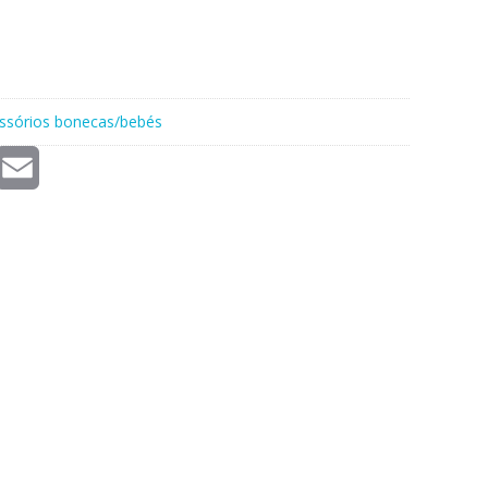
ssórios bonecas/bebés
E
m
a
i
l