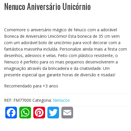
Nenuco Aniversário Unicórnio
Comemore o aniversário mágico de Nnuco com a adorável
Boneca de Aniversário Unicórnio! Esta boneca de 35 cm vem
com um adorável bolo de unicórnio para você decorar com a
fantástica massinha incluída. Personalize ainda mais a festa com
desenhos, adesivos e velas. Feito com plástico resistente, o
Nenuco é perfeito para os mais pequenos desenvolverem a
imaginação através da brincadeira e da criatividade. Um
presente especial que garante horas de diversão e risadas!
Recomendado para +3 anos
REF:
FM77000
Categoria:
Nenucos
F
W
P
T
E
a
h
i
w
m