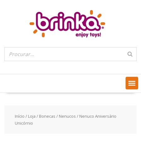
Skip
to
content
Início
/
Loja
/
Bonecas
/
Nenucos
/ Nenuco Aniversário
Unicórnio