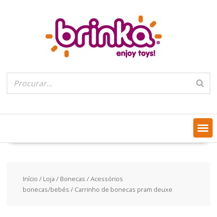
Skip
to
content
Início
/
Loja
/
Bonecas
/
Acessórios
bonecas/bebés
/ Carrinho de bonecas pram deuxe